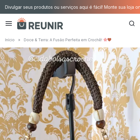
Pular
Divulgar seus produtos ou serviços aqui é fácil! Monte sua loja o
para
o
conteúdo
É
Início
»
Doce & Terra: A Fusão Perfeita em Crochê!
a
tecnologia
oportunizando
trabalho
decente
para
quem