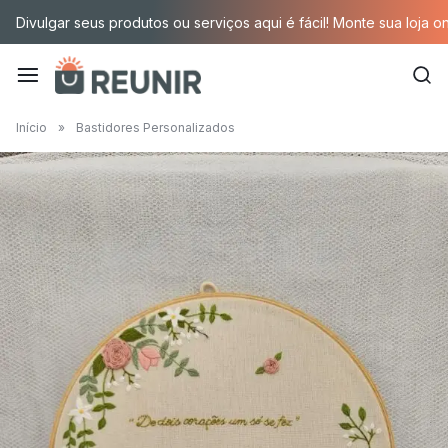
Pular
Divulgar seus produtos ou serviços aqui é fácil! Monte sua loja o
para
o
conteúdo
É
Início
»
Bastidores Personalizados
a
tecnologia
oportunizando
trabalho
decente
para
quem