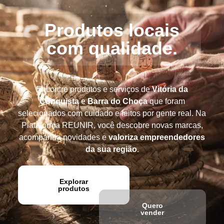
para
precisa!
quem
Produtos locais
mais
com
qualidade
.
precisa!
Encontre produtos e serviços de
Vitória da
Conquista
e
Barra do Choça
que foram
selecionados com cuidado e feitos por gente real. Na
Plataforma REUNIR, você descobre novas marcas,
acompanha novidades e
valoriza empreendedores
da sua região
.
Explorar
produtos
Quero
vender