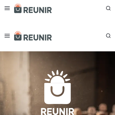
Divulgar seus produtos ou serviços aqui é fácil! Monte sua loja o
É
a
tecnologia
É
oportunizando
a
trabalho
tecnologia
decente
oportunizando
para
trabalho
quem
decente
mais