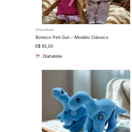
quem
mais
precisa!
Artesanato
Boneco Peti Guri – Modelo Clássico
R$
85,00
Zliahatelie