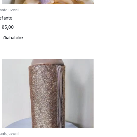
fantojuvenil
efante
$
85,00
Zliahatelie
fantojuvenil