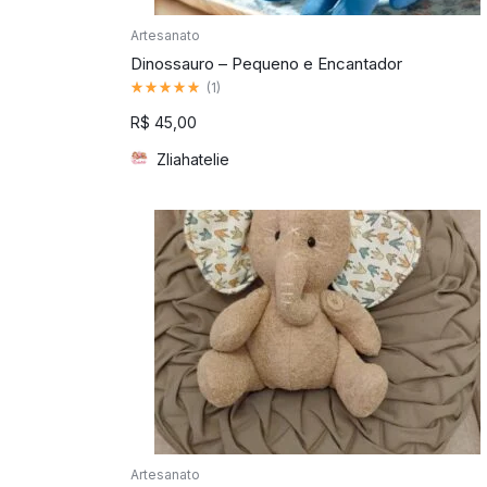
Artesanato
Dinossauro – Pequeno e Encantador
Classificado
(
1
)
como
5.00
R$
45,00
de
5
Zliahatelie
Artesanato