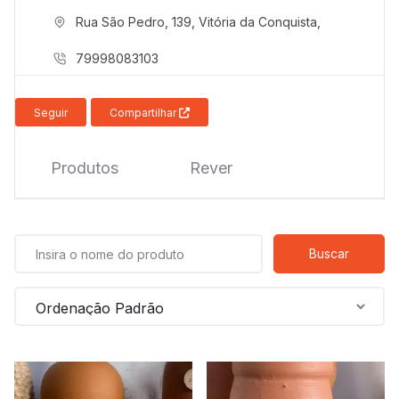
para
precisa!
Rua São Pedro, 139,
Vitória da Conquista,
quem
79998083103
mais
precisa!
Seguir
Compartilhar
Produtos
Rever