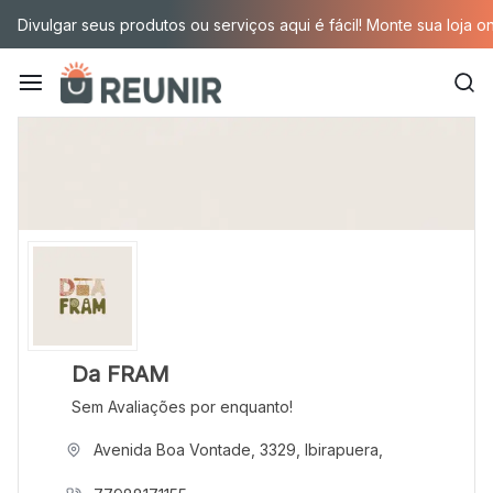
Pular
Divulgar seus produtos ou serviços aqui é fácil! Monte sua loja o
para
o
conteúdo
É
a
tecnologia
oportunizando
trabalho
decente
Da FRAM
Sem Avaliações por enquanto!
para
Avenida Boa Vontade, 3329, Ibirapuera,
quem