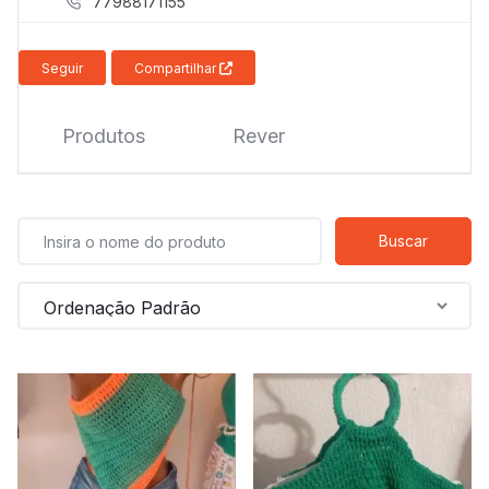
77988171155
mais
precisa!
Seguir
Compartilhar
Produtos
Rever