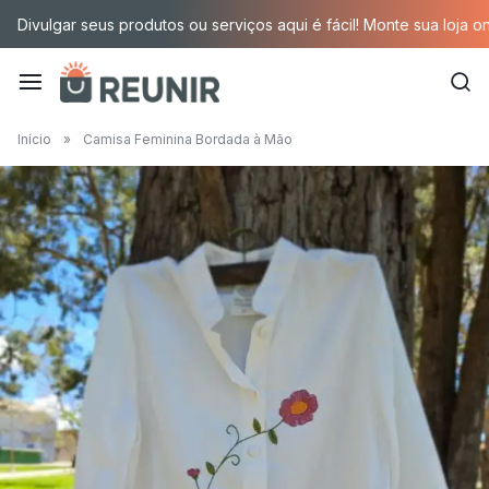
Pular
Divulgar seus produtos ou serviços aqui é fácil! Monte sua loja o
para
o
conteúdo
É
Início
»
Camisa Feminina Bordada à Mão
a
tecnologia
oportunizando
trabalho
decente
para
quem