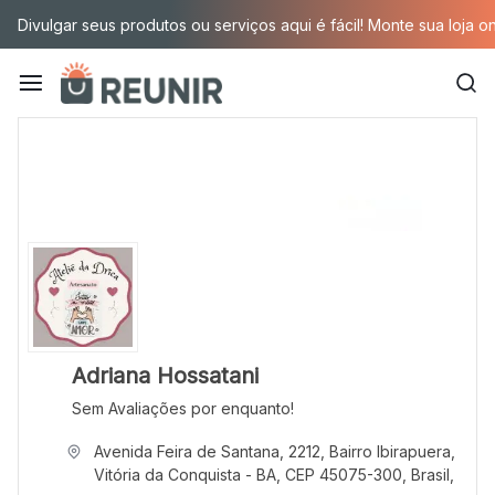
Pular
Divulgar seus produtos ou serviços aqui é fácil! Monte sua loja o
para
o
conteúdo
É
a
tecnologia
oportunizando
trabalho
decente
Adriana Hossatani
Sem Avaliações por enquanto!
para
Avenida Feira de Santana, 2212, Bairro Ibirapuera,
quem
Vitória da Conquista - BA, CEP 45075-300, Brasil,