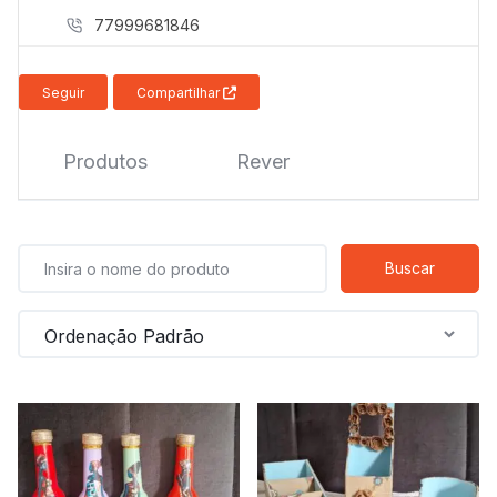
mais
77999681846
precisa!
Seguir
Compartilhar
Produtos
Rever