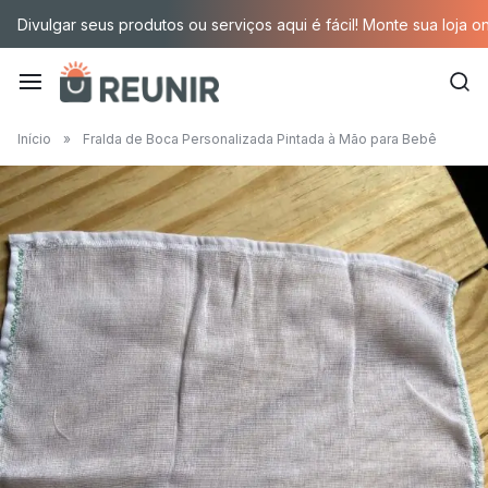
Pular
Divulgar seus produtos ou serviços aqui é fácil! Monte sua loja o
para
o
conteúdo
É
Início
»
Fralda de Boca Personalizada Pintada à Mão para Bebê
a
tecnologia
oportunizando
trabalho
decente
para
quem