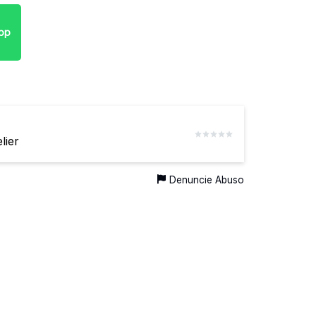
pp
lier
Denuncie Abuso