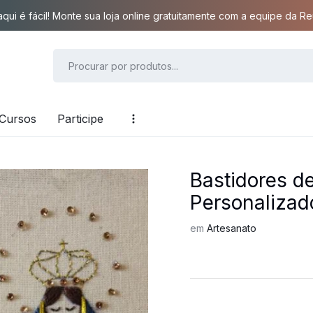
qui é fácil! Monte sua loja online gratuitamente com a equipe da Reu
Cursos
Participe
Bastidores 
Personalizad
em
Artesanato