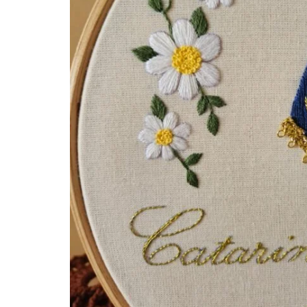
quem
mais
precisa!