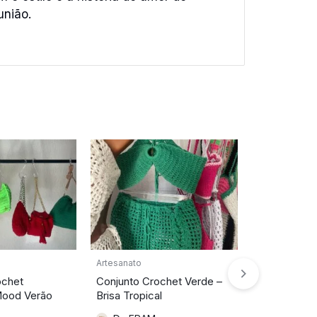
união.
Artesanato
Artesanato
ochet
Conjunto Crochet Verde –
Porta-Retra
Mood Verão
Brisa Tropical
Adriana 