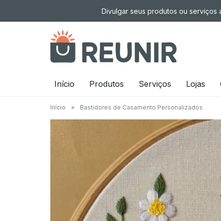
Pular
Divulgar seus produtos ou serviços a
para
o
conteúdo
É
Início
Produtos
Serviços
Lojas
a
Início
»
Bastidores de Casamento Personalizados
tecnologia
oportunizando
trabalho
decente
para