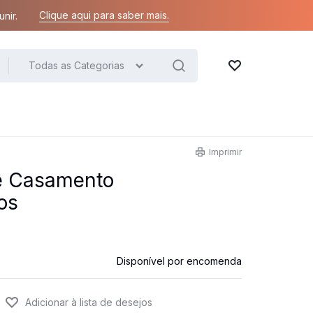
Clique aqui para saber mais.
nir.
Todas as Categorias
Lista de desejos
Imprimir
de Casamento
os
Disponível por encomenda