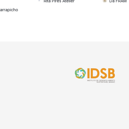
Rita Pires Atelier
Da FRAM
arrapicho