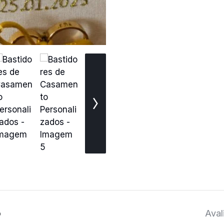
o
Aval