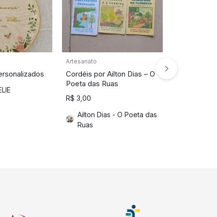
Artesanato
Artesanato
ersonalizados
Cordéis por Ailton Dias – O
Conjunto Cr
Poeta das Ruas
Brisa Tropic
LIE
R$
3,00
Da FRAM
Ailton Dias - O Poeta das
Ruas