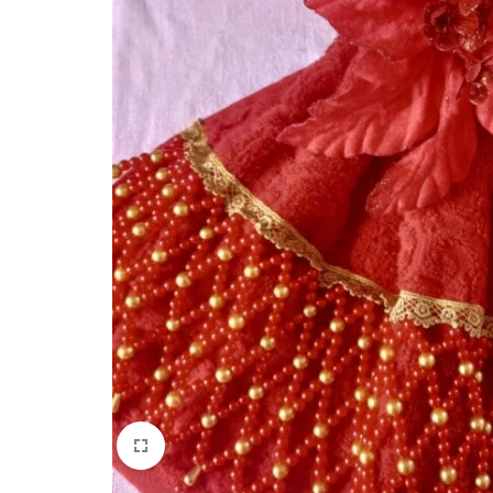
quem
mais
precisa!