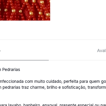
o
Aval
 Pedrarias
onfeccionada com muito cuidado, perfeita para quem g
pedrarias traz charme, brilho e sofisticação, transfo
ra lavabo, banheiro, enxoval, presente especial ou par