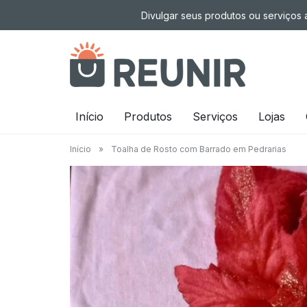
Pular
Divulgar seus produtos ou serviços a
para
o
conteúdo
É
Início
Produtos
Serviços
Lojas
a
Início
»
Toalha de Rosto com Barrado em Pedrarias
tecnologia
oportunizando
trabalho
decente
para