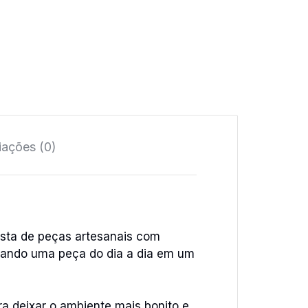
iações (0)
osta de peças artesanais com
rmando uma peça do dia a dia em um
a deixar o ambiente mais bonito e