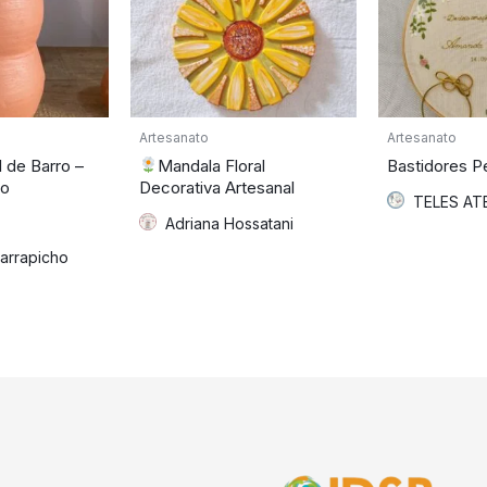
Artesanato
Artesanato
 de Barro –
Mandala Floral
Bastidores P
co
Decorativa Artesanal
TELES ATE
Adriana Hossatani
arrapicho