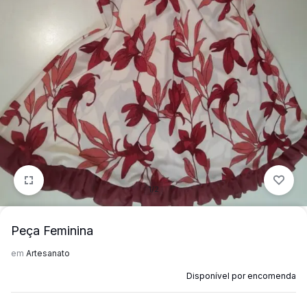
mais
precisa!
1/2
Peça Feminina
em
Artesanato
Disponível por encomenda