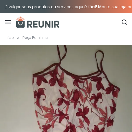
Pular
Divulgar seus produtos ou serviços aqui é fácil! Monte sua loja o
para
o
conteúdo
É
Início
»
Peça Feminina
a
tecnologia
oportunizando
trabalho
decente
para
quem