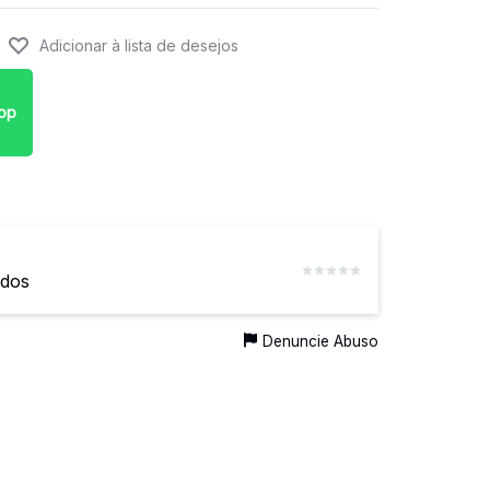
pp
ados
Denuncie Abuso