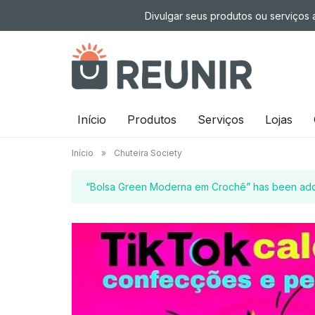
Pular
Divulgar seus produtos ou serviços a
para
o
conteúdo
É
Início
Produtos
Serviços
Lojas
a
Início
»
Chuteira Society
tecnologia
“Bolsa Green Moderna em Crochê” has been adde
oportunizando
trabalho
decente
para