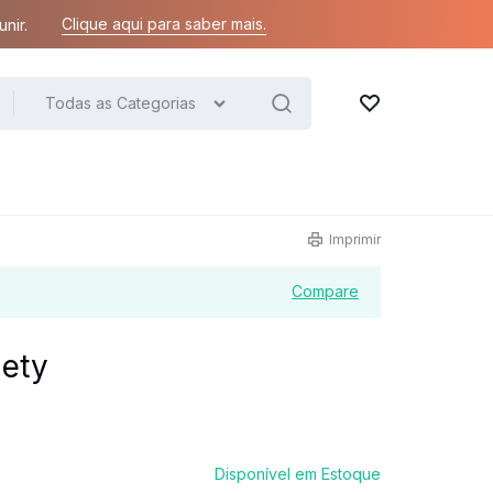
Clique aqui para saber mais.
nir.
Todas as Categorias
Lista de desejos
Imprimir
Compare
iety
Disponível em Estoque