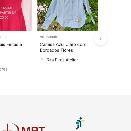
rios
Artesanato
Artesanato
is Feitas à
Camisa Azul Claro com
Bolsa Verd
Bordados Flores
Crochê Fas
R$
40,00
Rita Pires Atelier
eras
Da FRAM