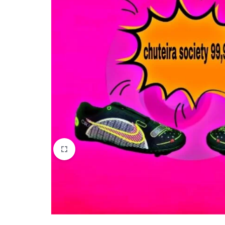
quem
mais
precisa!