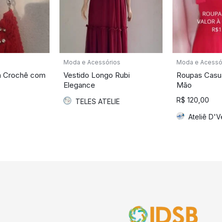
Moda e Acessórios
Moda e Acessó
m Crochê com
Vestido Longo Rubi
Roupas Casua
Elegance
Mão
R$
120,00
TELES ATELIE
Ateliê D'V