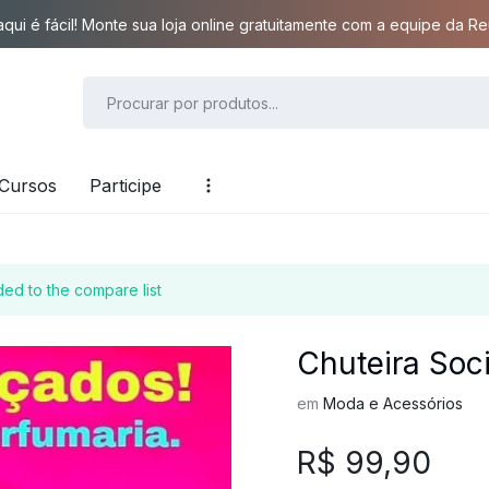
qui é fácil! Monte sua loja online gratuitamente com a equipe da Reu
Cursos
Participe
d to the compare list
Chuteira Soc
em
Moda e Acessórios
R$
99,90