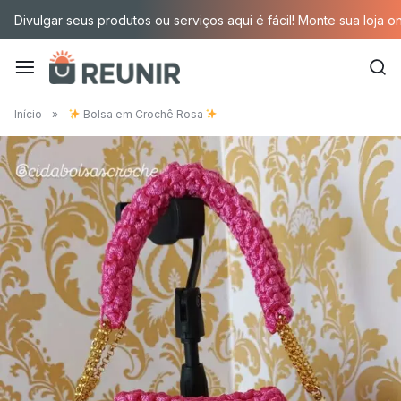
Pular
Divulgar seus produtos ou serviços aqui é fácil! Monte sua loja o
para
o
conteúdo
É
Início
»
Bolsa em Crochê Rosa
a
tecnologia
oportunizando
trabalho
decente
para
quem