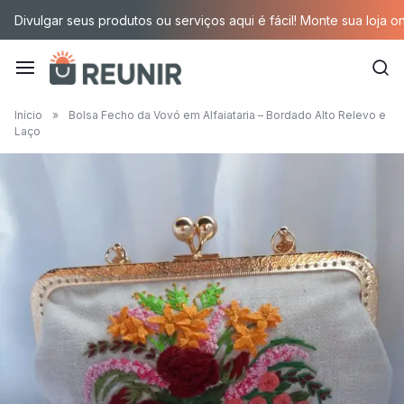
Pular
Divulgar seus produtos ou serviços aqui é fácil! Monte sua loja o
para
o
conteúdo
É
Início
»
Bolsa Fecho da Vovó em Alfaiataria – Bordado Alto Relevo e
Laço
a
tecnologia
oportunizando
trabalho
decente
para
quem