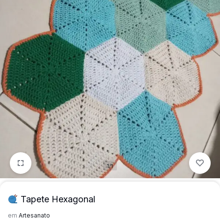
para
precisa!
quem
mais
precisa!
1/1
Tapete Hexagonal
em
Artesanato