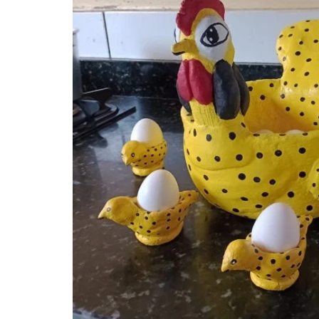
quem
mais
precisa!