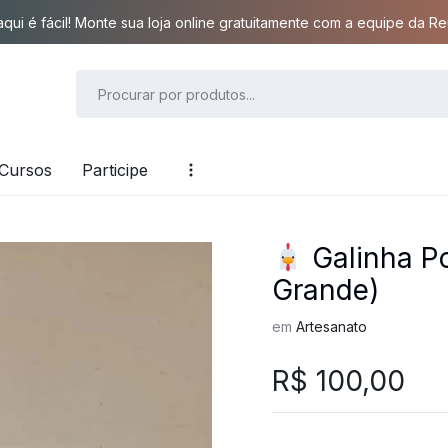
qui é fácil! Monte sua loja online gratuitamente com a equipe da Reu
Cursos
Participe
Galinha P
Grande)
em
Artesanato
R$
100,00