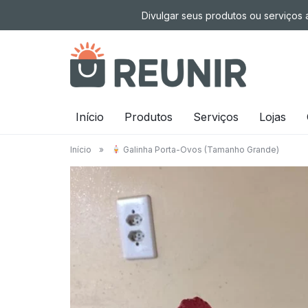
Pular
Divulgar seus produtos ou serviços a
para
o
conteúdo
É
Início
Produtos
Serviços
Lojas
a
Início
»
Galinha Porta-Ovos (Tamanho Grande)
tecnologia
oportunizando
trabalho
decente
para