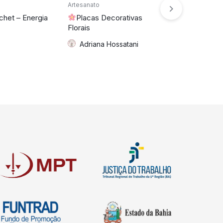
Artesanato
Artesanato
chet – Energia
Placas Decorativas
Organizador
Florais
Artesanal
Adriana Hossatani
Adriana 