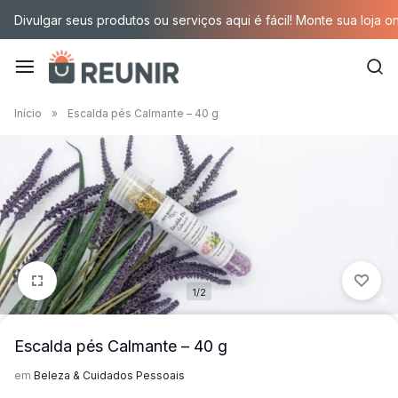
Pular
Divulgar seus produtos ou serviços aqui é fácil! Monte sua loja o
para
o
conteúdo
É
Início
»
Escalda pés Calmante – 40 g
a
tecnologia
oportunizando
trabalho
1/2
decente
para
Escalda pés Calmante – 40 g
quem
em
Beleza & Cuidados Pessoais