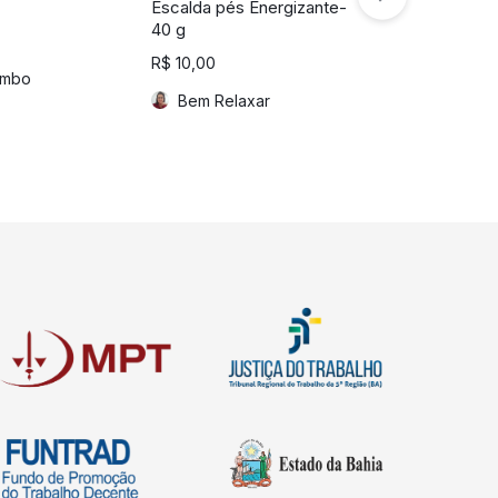
Escalda pés Energizante-
Kit mini bod
40 g
hidratante 
de 90g.
R$
10,00
ambo
R$
35,00
Bem Relaxar
Iamani At