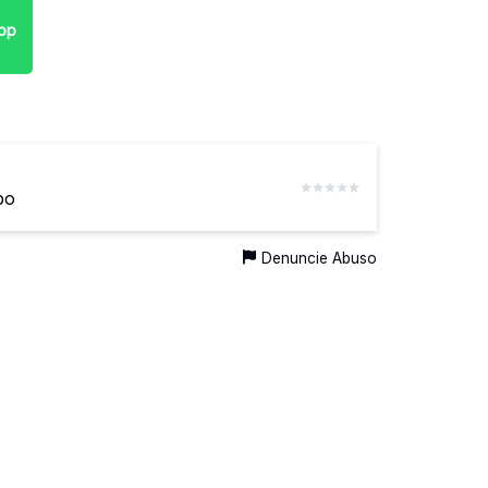
pp
bo
Denuncie Abuso