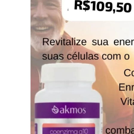
quem
mais
precisa!