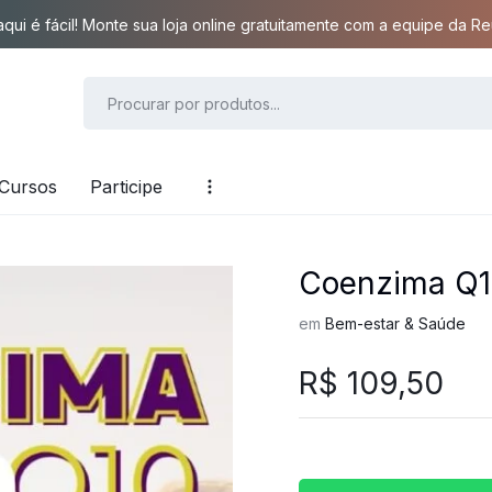
qui é fácil! Monte sua loja online gratuitamente com a equipe da Reu
Cursos
Participe
Coenzima Q
em
Bem-estar & Saúde
R$
109,50