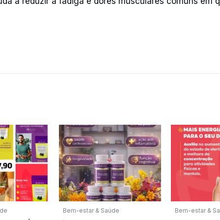
uda a reduzir a fadiga e dores musculares comuns em q
úde
Bem-estar & Saúde
Bem-estar & S