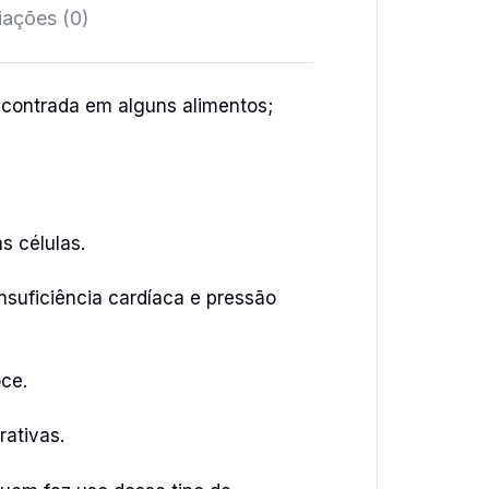
iações (0)
contrada em alguns alimentos;
s células.
nsuficiência cardíaca e pressão
oce.
ativas.