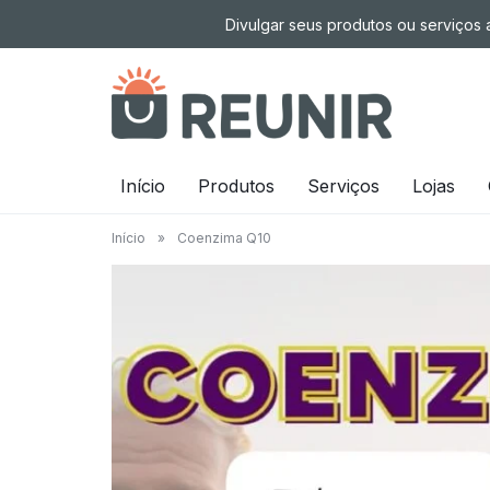
Pular
Divulgar seus produtos ou serviços a
para
o
conteúdo
É
Início
Produtos
Serviços
Lojas
a
Início
»
Coenzima Q10
tecnologia
oportunizando
trabalho
decente
para