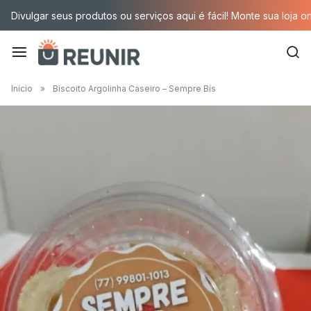
Pular
Divulgar seus produtos ou serviços aqui é fácil! Monte sua loja o
para
o
conteúdo
É
Início
»
Biscoito Argolinha Caseiro – Sempre Bis
a
tecnologia
oportunizando
trabalho
decente
para
quem