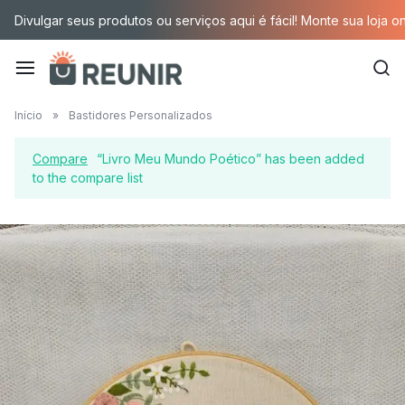
Pular
Divulgar seus produtos ou serviços aqui é fácil! Monte sua loja o
para
o
conteúdo
É
Início
»
Bastidores Personalizados
a
Compare
“Livro Meu Mundo Poético” has been added
tecnologia
to the compare list
oportunizando
trabalho
decente
para
quem