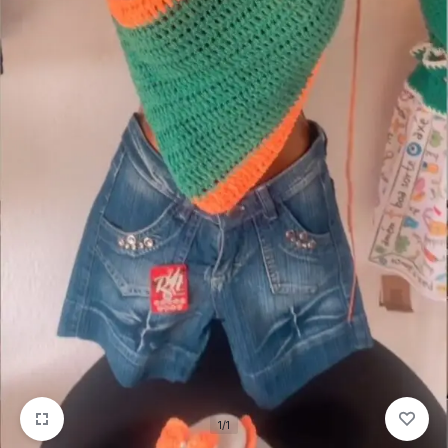
para
precisa!
quem
mais
precisa!
1/1