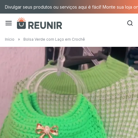
Pular
Divulgar seus produtos ou serviços aqui é fácil! Monte sua loja o
para
o
conteúdo
É
Início
»
Bolsa Verde com Laço em Crochê
a
tecnologia
oportunizando
trabalho
decente
para
quem