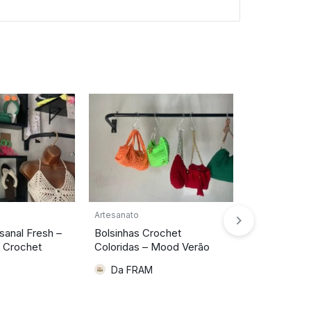
Artesanato
Moda e Acess
sanal Fresh –
Bolsinhas Crochet
Roupas Soci
 Crochet
Coloridas – Mood Verão
Mão
R$
200,00
Da FRAM
Ateliê D