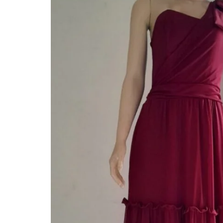
quem
mais
precisa!