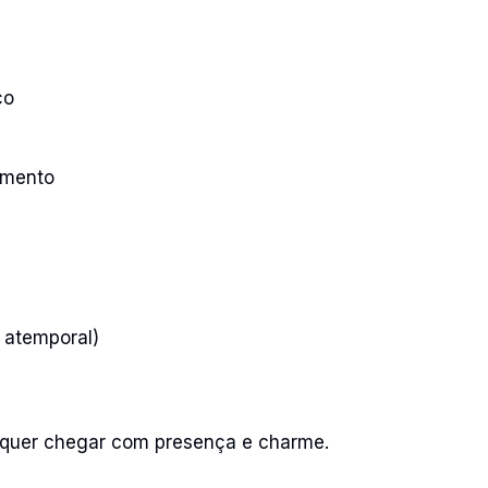
ço
imento
a atemporal)
quer chegar com presença e charme.