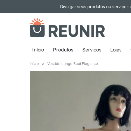
Pular
Divulgar seus produtos ou serviços a
para
o
conteúdo
É
Início
Produtos
Serviços
Lojas
a
Início
»
Vestido Longo Rubi Elegance
tecnologia
oportunizando
trabalho
decente
para