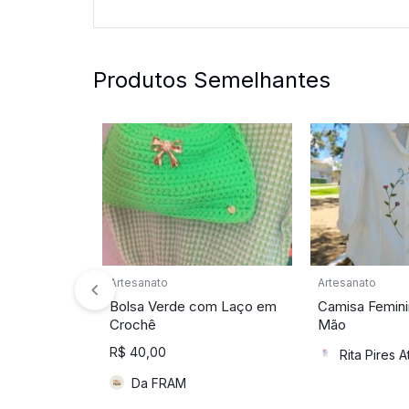
Produtos Semelhantes
Artesanato
Artesanato
Bolsa Verde com Laço em
Camisa Femini
Crochê
Mão
R$
40,00
Rita Pires A
Da FRAM