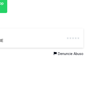
pp
IE
Denuncie Abuso