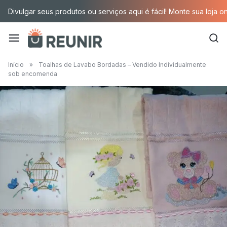
Pular
Divulgar seus produtos ou serviços aqui é fácil! Monte sua loja o
para
o
conteúdo
É
Início
»
Toalhas de Lavabo Bordadas – Vendido Individualmente
sob encomenda
a
tecnologia
oportunizando
trabalho
decente
para
quem