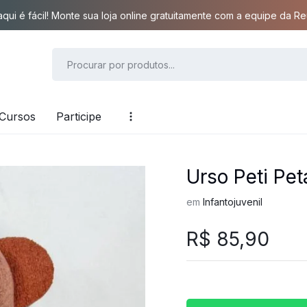
qui é fácil! Monte sua loja online gratuitamente com a equipe da Reu
Cursos
Participe
Urso Peti Pet
em
Infantojuvenil
R$
85,90