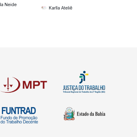
da Neide
Diversos
Karlla Ateliê