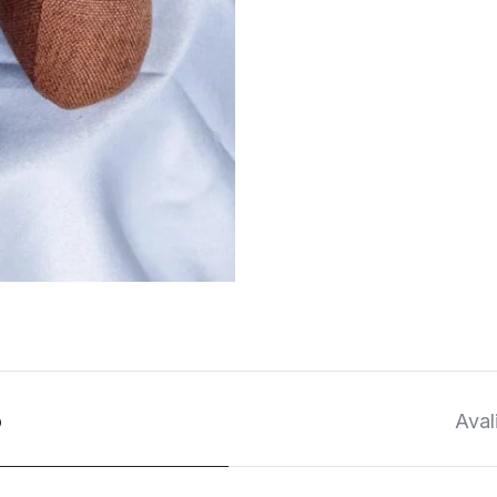
o
Aval