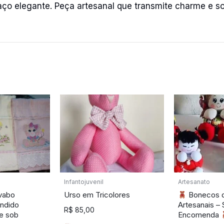
o elegante. Peça artesanal que transmite charme e sofi
Infantojuvenil
Artesanato
vabo
Urso em Tricolores
Bonecos 
ndido
Artesanais –
R$
85,00
te sob
Encomenda