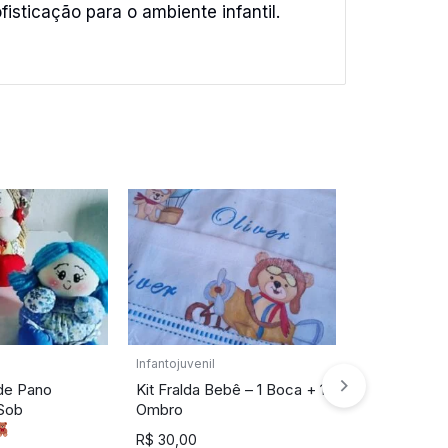
sticação para o ambiente infantil.
Infantojuvenil
Artesanato
de Pano
Kit Fralda Bebê – 1 Boca + 1
Vestidos 
 Sob
Ombro
Bonecos Art
Encomend
R$
30,00