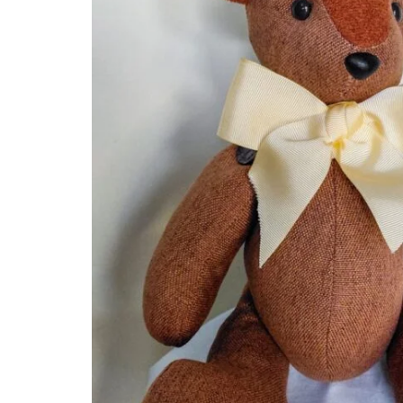
quem
mais
precisa!