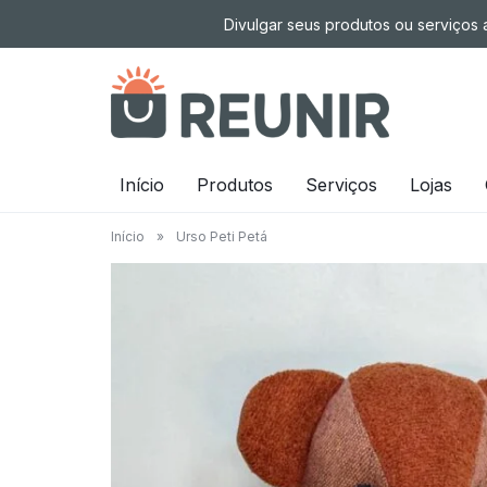
Pular
Divulgar seus produtos ou serviços a
para
o
conteúdo
É
Início
Produtos
Serviços
Lojas
a
Início
»
Urso Peti Petá
tecnologia
oportunizando
trabalho
decente
para