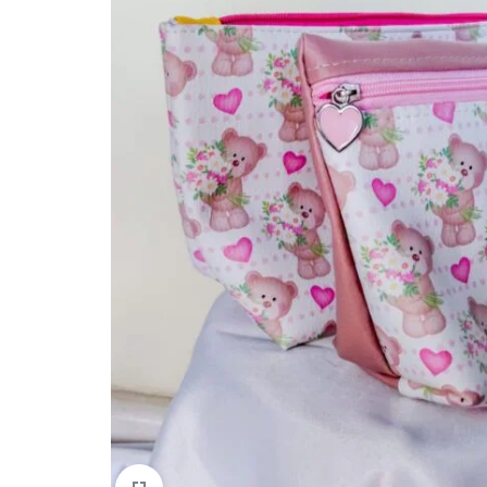
quem
mais
precisa!