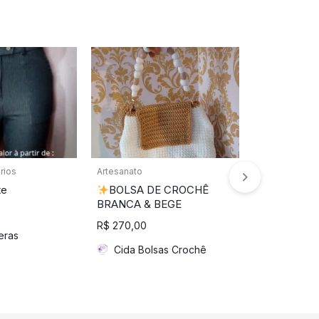
rios
Artesanato
Artesanato
te
BOLSA DE CROCHÊ
Bolsa em
BRANCA & BEGE
Premium
R$
270,00
R$
220,00
eras
Cida Bolsas Crochê
Cida Bol