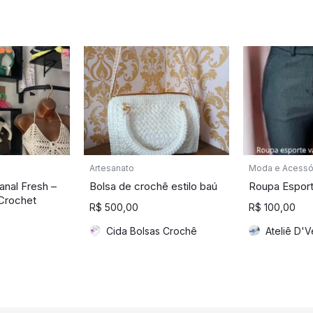
Artesanato
Moda e Acessó
anal Fresh –
Bolsa de crochê estilo baú
Roupa Espor
Crochet
R$
500,00
R$
100,00
Cida Bolsas Crochê
Ateliê D'V