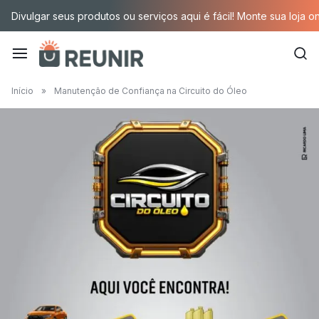
Pular
Divulgar seus produtos ou serviços aqui é fácil! Monte sua loja o
para
o
conteúdo
É
Início
»
Manutenção de Confiança na Circuito do Óleo
a
tecnologia
oportunizando
trabalho
decente
para
quem