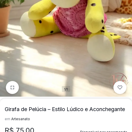
para
precisa!
quem
mais
precisa!
1/1
Girafa de Pelúcia – Estilo Lúdico e Aconchegante
em
Artesanato
R$
75,00