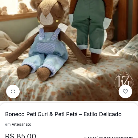
para
precisa!
quem
mais
precisa!
1/1
Boneco Peti Guri & Peti Petá – Estilo Delicado
em
Artesanato
R$
85,00