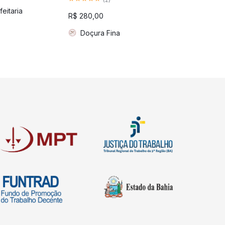
R$
12,00
eitaria
R$
280,00
Balas Go
Doçura Fina