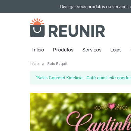
Pular
Divulgar seus produtos ou serviços a
para
o
conteúdo
É
Início
Produtos
Serviços
Lojas
a
Início
»
Bolo Buquê
tecnologia
“Balas Gourmet Kidelicia - Café com Leite conde
oportunizando
trabalho
decente
para