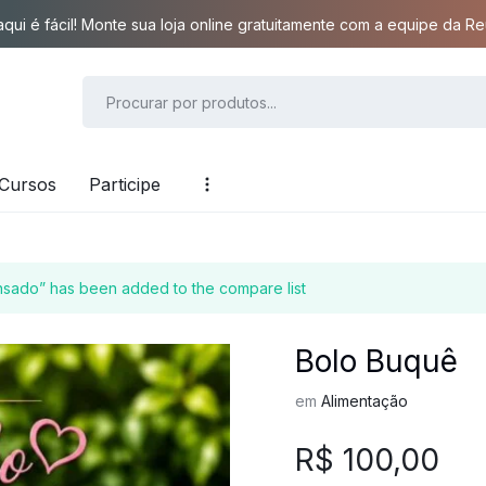
qui é fácil! Monte sua loja online gratuitamente com a equipe da Reu
Cursos
Participe
nsado” has been added to the compare list
Bolo Buquê
em
Alimentação
R$
100,00