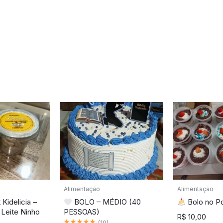
Alimentação
Alimentação
Kidelicia –
BOLO – MÉDIO (40
Bolo no P
Leite Ninho
PESSOAS)
R$
10,00
Classificado como
5.00
de 5
(
10
)