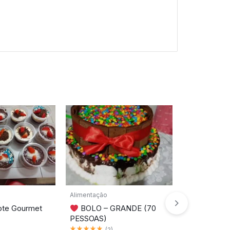
Alimentação
Alimentação
ote Gourmet
BOLO – GRANDE (70
Balas Gourme
PESSOAS)
Churros co
Classificado como
5.00
de 5
(
2
)