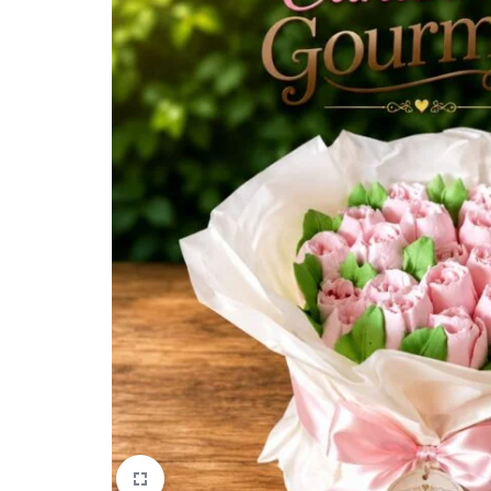
quem
mais
precisa!