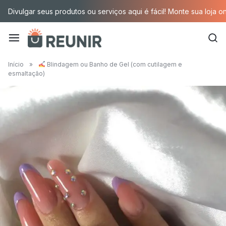
Pular
Divulgar seus produtos ou serviços aqui é fácil! Monte sua loja o
para
o
conteúdo
É
Início
»
Blindagem ou Banho de Gel (com cutilagem e
esmaltação)
a
tecnologia
oportunizando
trabalho
decente
para
quem