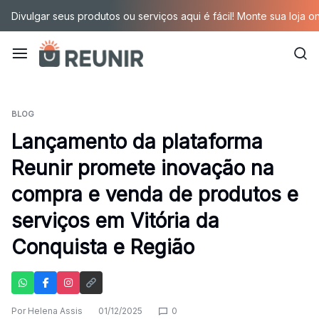
Pular
Divulgar seus produtos ou serviços aqui é fácil! Monte sua loja o
para
o
conteúdo
É
a
BLOG
Lançamento da plataforma
tecnologia
Reunir promete inovação na
oportunizando
compra e venda de produtos e
trabalho
serviços em Vitória da
decente
Conquista e Região
para
quem
Por
Helena Assis
01/12/2025
0