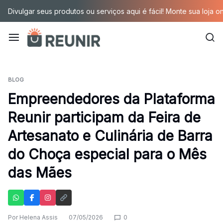
Pular
Divulgar seus produtos ou serviços aqui é fácil! Monte sua loja o
para
o
conteúdo
É
a
BLOG
Empreendedores da Plataforma
tecnologia
Reunir participam da Feira de
oportunizando
Artesanato e Culinária de Barra
trabalho
do Choça especial para o Mês
decente
das Mães
para
quem
Por
Helena Assis
07/05/2026
0