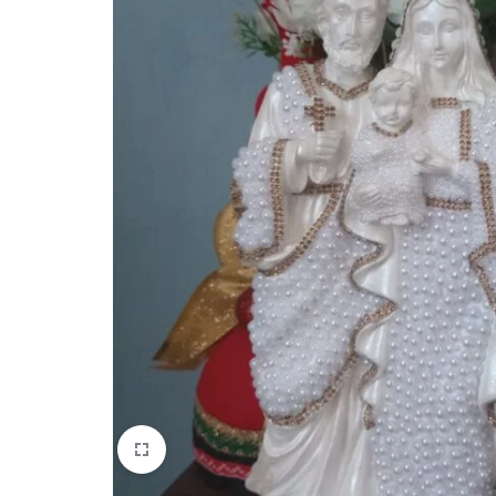
quem
mais
precisa!