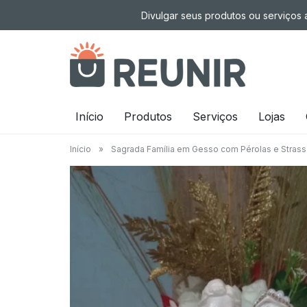
Pular
Divulgar seus produtos ou serviços a
para
o
conteúdo
É
Início
Produtos
Serviços
Lojas
a
Início
»
Sagrada Família em Gesso com Pérolas e Strass
tecnologia
oportunizando
trabalho
decente
para