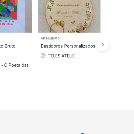
Artesanato
Artesanato
te Bruto
Bastidores Personalizados
Instrume
Venda – Pre
TELES ATELIE
Marcos -
s - O Poeta das
Musicais