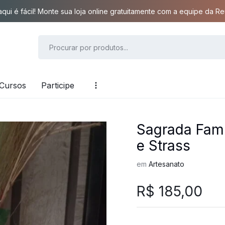
qui é fácil! Monte sua loja online gratuitamente com a equipe da Reu
Cursos
Participe
Sagrada Famí
e Strass
em
Artesanato
R$
185,00