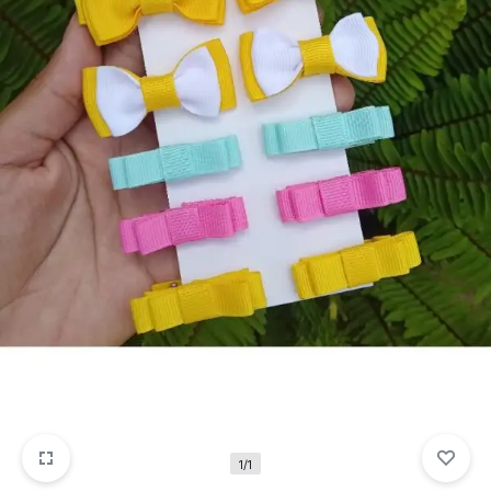
para
precisa!
quem
mais
precisa!
1/1