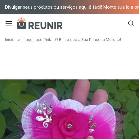
Pular
Divulgar seus produtos ou serviços aqui é fácil! Monte sua loja o
para
o
conteúdo
É
Início
»
Laço Luxo Pink – O Brilho que a Sua Princesa Merece!
a
tecnologia
oportunizando
trabalho
decente
para
quem