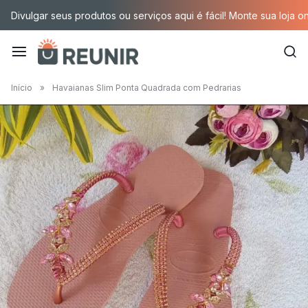
Pular
Divulgar seus produtos ou serviços aqui é fácil! Monte sua loja o
para
o
conteúdo
É
Início
»
Havaianas Slim Ponta Quadrada com Pedrarias
a
tecnologia
oportunizando
trabalho
decente
para
quem