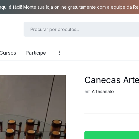
qui é fácil! Monte sua loja online gratuitamente com a equipe da Reu
Cursos
Participe
Canecas Art
em
Artesanato