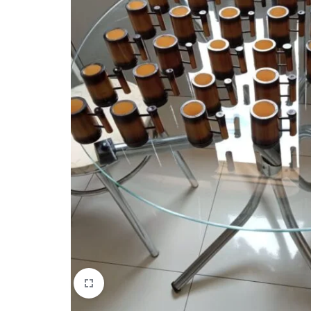
quem
mais
precisa!