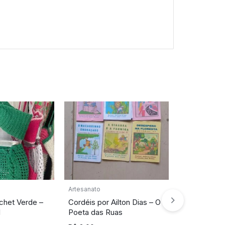
Artesanato
Artesanato
chet Verde –
Cordéis por Ailton Dias – O
Organizador
l
Poeta das Ruas
Artesanal