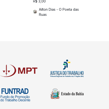
R$
3,00
Adriana 
Ailton Dias - O Poeta das
Ruas