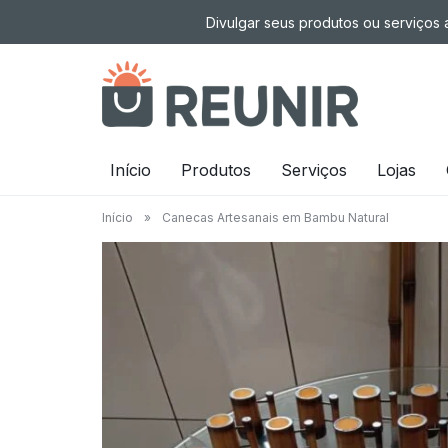
Pular
Divulgar seus produtos ou serviços a
para
o
conteúdo
É
Início
Produtos
Serviços
Lojas
a
Início
»
Canecas Artesanais em Bambu Natural
tecnologia
oportunizando
trabalho
decente
para