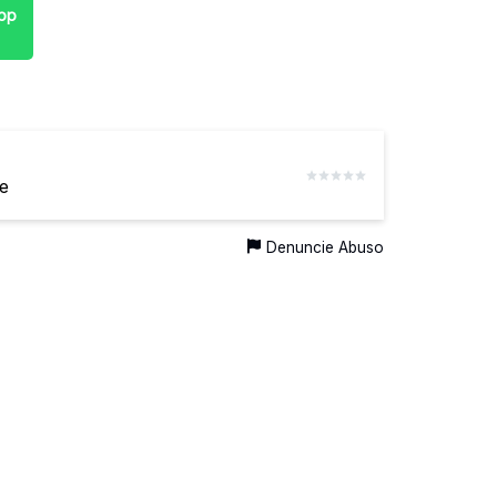
pp
e
Denuncie Abuso