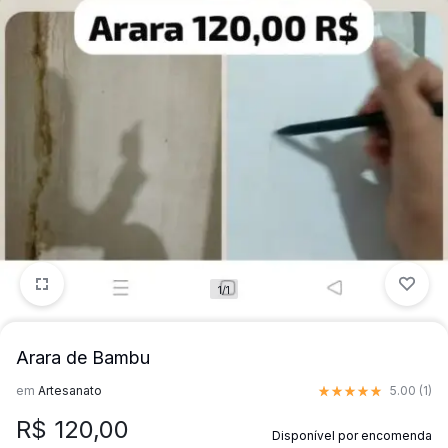
1/1
Arara de Bambu
Nota
5.00
de 5 basead
em
Artesanato
5.00 (
1
)
R$
120,00
Disponível por encomenda