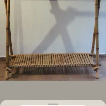
para
precisa!
quem
mais
precisa!