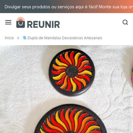
Pular
Divulgar seus produtos ou serviços aqui é fácil! Monte sua loja o
para
o
conteúdo
É
Início
»
Dupla de Mandalas Decorativas Artesanais
a
tecnologia
oportunizando
trabalho
decente
para
quem