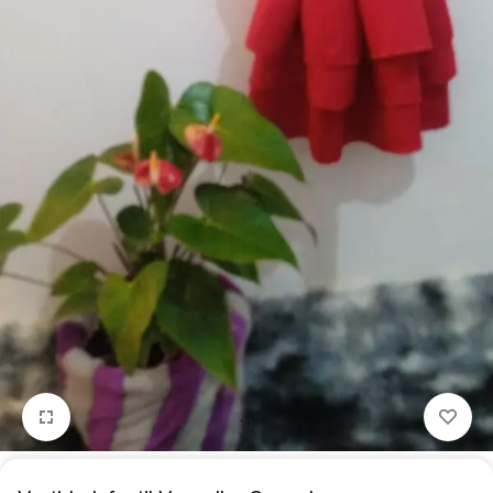
para
precisa!
quem
mais
precisa!
1/1