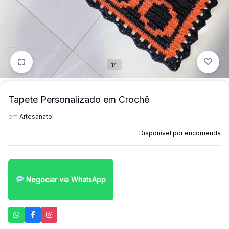
para
precisa!
quem
mais
precisa!
1/1
Tapete Personalizado em Crochê
em
Artesanato
Disponível por encomenda
Negociar via WhatsApp