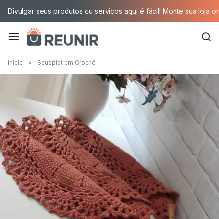
Pular
Divulgar seus produtos ou serviços aqui é fácil! Monte sua loja o
para
o
conteúdo
É
Início
»
Sousplat em Crochê
a
tecnologia
oportunizando
trabalho
decente
para
quem