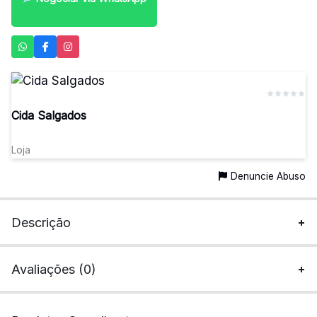
para
precisa!
quem
mais
precisa!
Cida Salgados
Loja
Denuncie Abuso
Descrição
Avaliações (0)