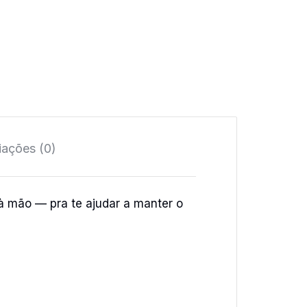
iações (0)
à mão — pra te ajudar a manter o