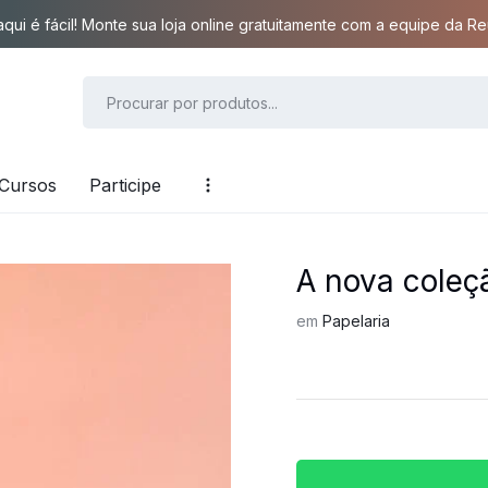
qui é fácil! Monte sua loja online gratuitamente com a equipe da Reu
Cursos
Participe
A nova cole
em
Papelaria