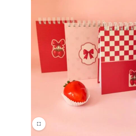
quem
mais
precisa!