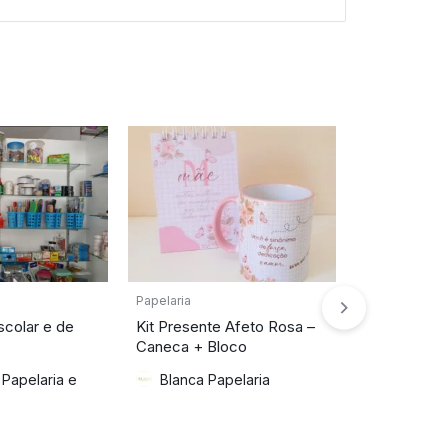
Papelaria
Papelaria
scolar e de
Kit Presente Afeto Rosa –
Fitas Dec
Caneca + Bloco
Venda por 
 Papelaria e
Blanca Papelaria
Monteiro
Serviços