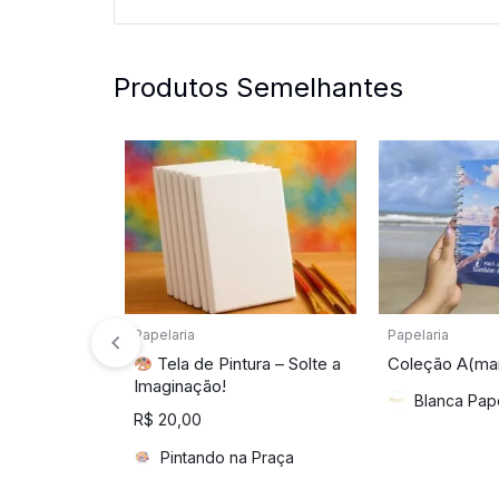
Produtos Semelhantes
Papelaria
Papelaria
Tela de Pintura – Solte a
Coleção A(ma
Imaginação!
Blanca Pape
R$
20,00
Pintando na Praça