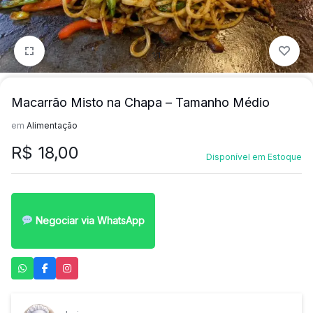
para
precisa!
quem
1/1
mais
precisa!
Macarrão Misto na Chapa – Tamanho Médio
em
Alimentação
R$
18,00
Disponível em Estoque
Negociar via WhatsApp