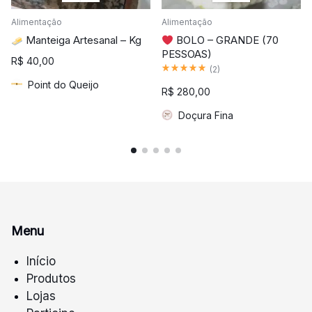
Alimentação
Alimentação
Manteiga Artesanal – Kg
BOLO – GRANDE (70
PESSOAS)
R$
40,00
Classificado como
5.00
de 5
(
2
)
Point do Queijo
R$
280,00
Doçura Fina
Menu
Início
Produtos
Lojas