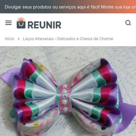
Pular
Divulgar seus produtos ou serviços aqui é fácil! Monte sua loja o
para
o
conteúdo
É
Início
»
Laços Artesanais – Delicados e Cheios de Charme
a
tecnologia
oportunizando
trabalho
decente
para
quem