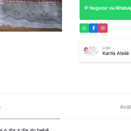
Negociar via WhatsA
Loja
Karlla Ateliê
o
Aval
a o dia a dia do bebê.