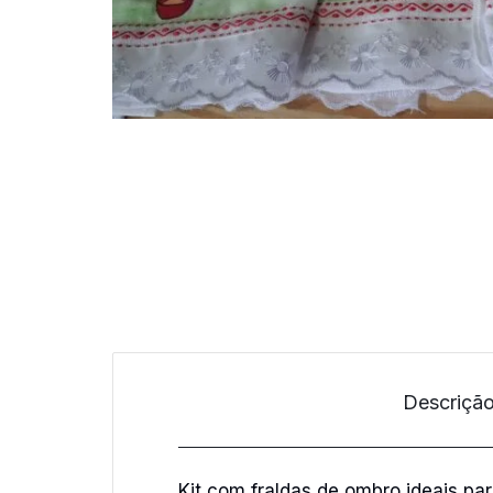
quem
mais
precisa!
Descriçã
Kit com fraldas de ombro ideais par