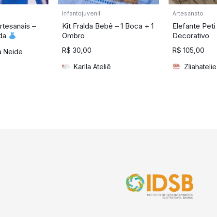
Infantojuvenil
Artesanato
rtesanais –
Kit Fralda Bebê – 1 Boca + 1
Elefante Peti
da
Ombro
Decorativo
R$
30,00
R$
105,00
a Neide
Karlla Ateliê
Zliahatelie