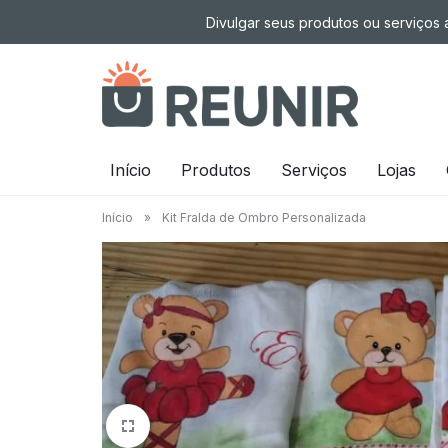
Pular
Divulgar seus produtos ou serviços a
para
o
conteúdo
É
Início
Produtos
Serviços
Lojas
a
Início
»
Kit Fralda de Ombro Personalizada
tecnologia
oportunizando
trabalho
decente
para