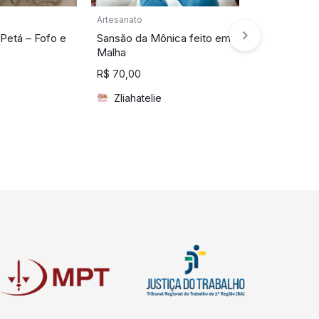
Artesanato
Infantojuvenil
 Petá – Fofo e
Sansão da Mônica feito em
Mochila Cac
Malha
R$
229,90
R$
70,00
Zliahatel
Zliahatelie