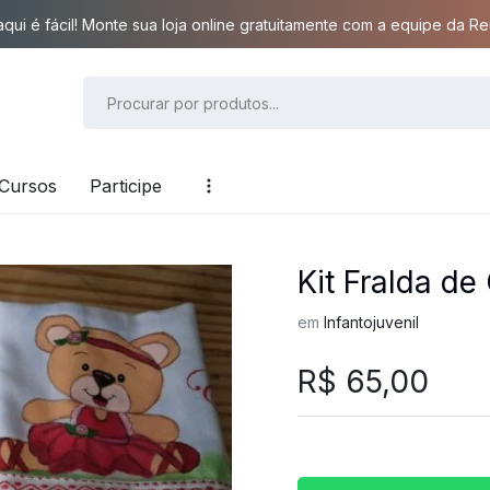
qui é fácil! Monte sua loja online gratuitamente com a equipe da Reu
Cursos
Participe
Kit Fralda d
em
Infantojuvenil
R$
65,00