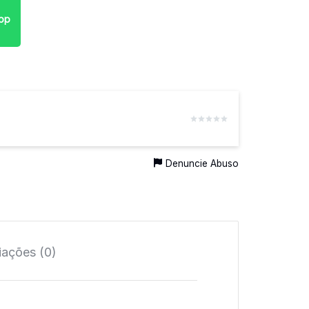
pp
Denuncie Abuso
iações (0)