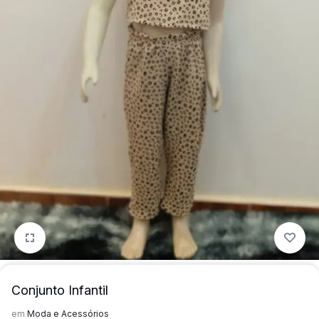
para
precisa!
quem
mais
precisa!
1/1
Conjunto Infantil
em
Moda e Acessórios